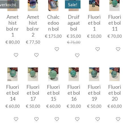
verkocht
Sale!
Amet
Amet
Chalc
Druif
Fluori
Fluori
hist
hist
edoo
agaat
et bol
et bol
bol nr
bol nr
n bol
bol
1
11
1
2
€ 175,00
€ 35,00
€ 10,00
€ 70,00
€ 80,00
€ 77,50
€ 75,00
In winkelwagen
In winkelwagen
In winke
Houd mij op de hoogte
In winkelwagen
In winkelwagen
Fluori
Fluori
Fluori
Fluori
Fluori
Fluori
et bol
et bol
et bol
et bol
et bol
et bol
14
17
15
16
19
20
€ 60,00
€ 50,00
€ 60,00
€ 30,00
€ 50,00
€ 60,00
In winkelwagen
In winkelwagen
In winkelwagen
In winkelwagen
In winkelwagen
In winke