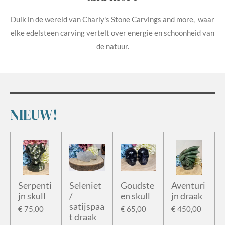
Duik in de wereld van Charly's Stone Carvings and more, waar
elke edelsteen carving vertelt over energie en schoonheid van
de natuur.
NIEUW!
Serpenti
Seleniet
Goudste
Aventuri
jn skull
/
en skull
jn draak
satijspaa
€ 75,00
€ 65,00
€ 450,00
t draak