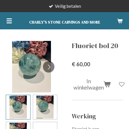
Veilig betalen
Ga
direct
naar
CHARLY'S STONE CARVINGS AND MORE
de
hoofdinhoud
Fluoriet bol 20
€ 60,00
In
winkelwagen
Werking
Fluoriet is een