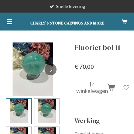
Snelle levering
Ga
direct
naar
CHARLY'S STONE CARVINGS AND MORE
de
hoofdinhoud
Fluoriet bol 11
€ 70,00
In
winkelwagen
Werking
Fluoriet is een