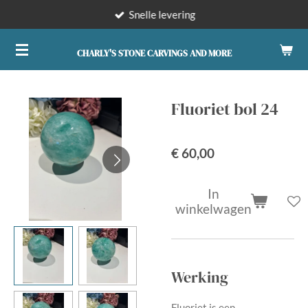
Snelle levering
Ga
direct
naar
CHARLY'S STONE CARVINGS AND MORE
de
hoofdinhoud
Fluoriet bol 24
€ 60,00
In
winkelwagen
Werking
Fluoriet is een