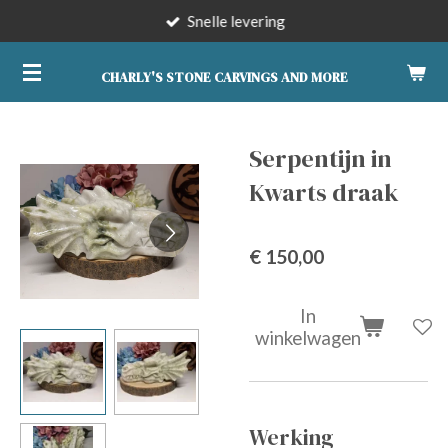
Snelle levering
Ga
direct
naar
CHARLY'S STONE CARVINGS AND MORE
de
hoofdinhoud
Serpentijn in
Kwarts draak
€ 150,00
In
winkelwagen
Werking