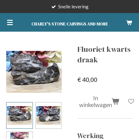
Snelle levering
Ga
direct
naar
CHARLY'S STONE CARVINGS AND MORE
de
hoofdinhoud
Fluoriet kwarts
draak
€ 40,00
In
winkelwagen
Werking