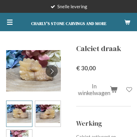
Snelle levering
Ga
direct
naar
CHARLY'S STONE CARVINGS AND MORE
de
hoofdinhoud
Calciet draak
€ 30,00
In
winkelwagen
Werking
Calciet activeert en