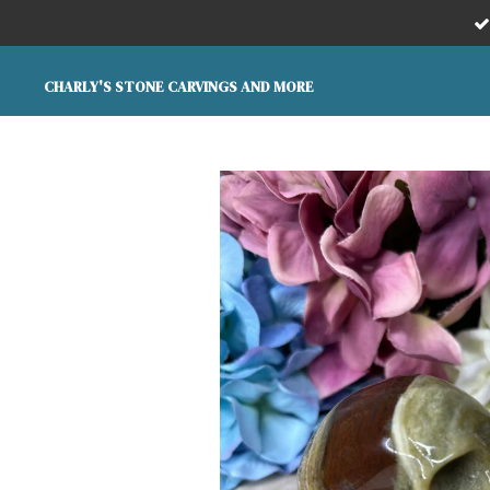
Ga
direct
naar
CHARLY'S STONE CARVINGS AND MORE
de
hoofdinhoud