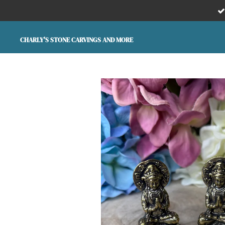
Ga
direct
naar
CHARLY'S STONE CARVINGS AND MORE
de
hoofdinhoud