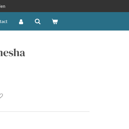
len
tact
nesha