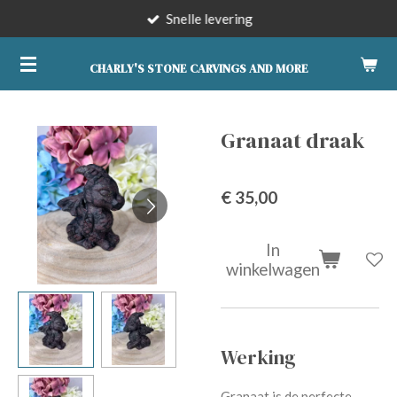
Snelle levering
Ga
direct
naar
CHARLY'S STONE CARVINGS AND MORE
de
hoofdinhoud
Granaat draak
€ 35,00
In
winkelwagen
Werking
Granaat is de perfecte