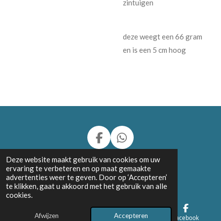
zintuigen
deze weegt een 66 gram
en is een 5 cm hoog
F
W
a
h
© 2024 - 2026 Charly's Stone Carvings and more
Deze website maakt gebruik van cookies om uw
c
a
ervaring te verbeteren en op maat gemaakte
Powered by
JouwWeb
e
t
advertenties weer te geven. Door op ‘Accepteren’
b
s
te klikken, gaat u akkoord met het gebruik van alle
cookies.
o
A
o
p
Afwijzen
Accepteren
k
p
E-mailadres
Telefoonnummer
Facebook