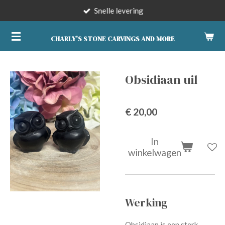
Snelle levering
Ga
direct
naar
CHARLY'S STONE CARVINGS AND MORE
de
hoofdinhoud
Obsidiaan uil
€ 20,00
In
winkelwagen
Werking
Obsidiaan is een sterk