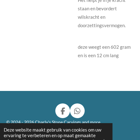
Het helpt je in je kracht
staan en bevordert
wilskracht en
doorzettingsvermogen.
deze weegt een 602 gram
en is een 12 cm lang
F
W
a
h
© 2024 - 2026 Charly's Stone Carvings and more
c
a
Deze website maakt gebruik van cookies om uw
Powered by
JouwWeb
e
t
ervaring te verbeteren en op maat gemaakte