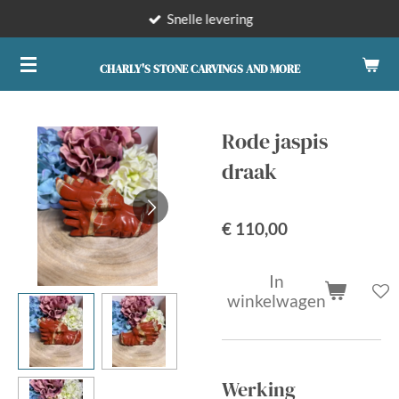
Snelle levering
Ga
direct
naar
CHARLY'S STONE CARVINGS AND MORE
de
hoofdinhoud
Rode jaspis
draak
€ 110,00
In
winkelwagen
Werking