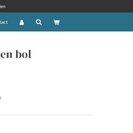
len
tact
en bol