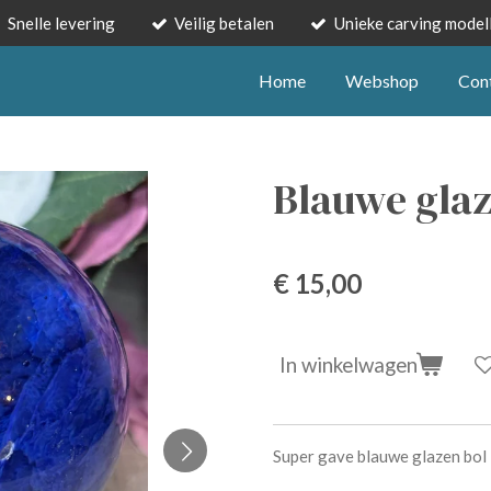
Snelle levering
Veilig betalen
Unieke carving model
Home
Webshop
Con
Blauwe glaz
€ 15,00
In winkelwagen
Super gave blauwe glazen bol