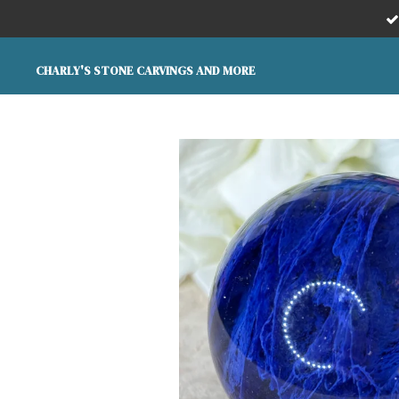
Ga
direct
naar
CHARLY'S STONE CARVINGS AND MORE
de
hoofdinhoud