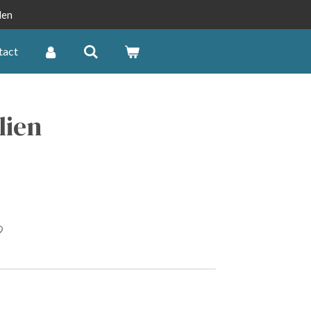
len
tact
lien