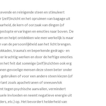
tgevende en reinigende steen en stimuleert
 (zelf)inzicht en het opruimen van bagage uit
aarheid, de kern of oorzaak van dingen (of
gestopte ervaringen en emoties naar boven. De
en en helpt ontdekken wie men werkelijk is maar
 van de persoonlijkheid aan het licht brengen.
okkades, trauma’s en beperkende gedrags- en
er krachtig werken en door de heftige emoties
n het feit dat sommige (zelf)inzichten ook erg
unnen gevoelige mensen deze steen beter onder
 gebruiken of voor een andere steen kiezen (of
riant zoals apachetranen of sneeuwvlok
mt tegen psychische aanvallen, vermindert
tuele invloeden en neemt negatieve energie uit
ers, etc.) op. Het bevordert helderheid van