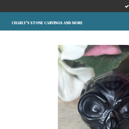
Ga
direct
naar
CHARLY'S STONE CARVINGS AND MORE
de
hoofdinhoud