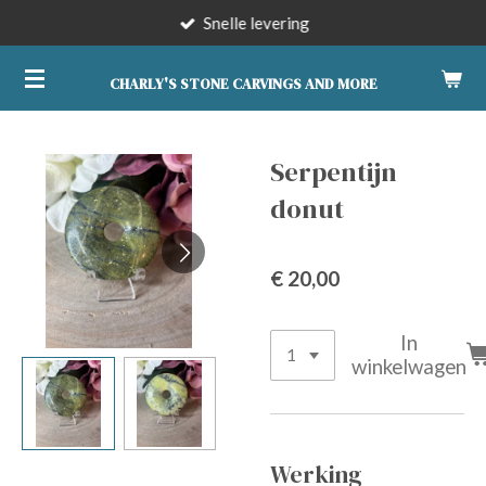
Snelle levering
Ga
direct
naar
CHARLY'S STONE CARVINGS AND MORE
de
hoofdinhoud
Serpentijn
donut
€ 20,00
In
winkelwagen
Werking