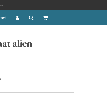
len
tact
at alien