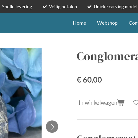
Snelle levering
Veilig betalen
Unieke carving model
Home
Webshop
Con
Conglomera
€ 60,00
In winkelwagen