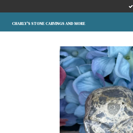
Ga
direct
naar
CHARLY'S STONE CARVINGS AND MORE
de
hoofdinhoud