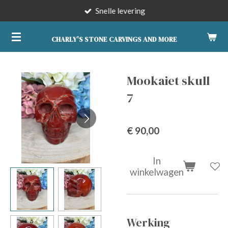
Snelle levering
Ga
direct
naar
CHARLY'S STONE CARVINGS AND MORE
de
hoofdinhoud
Mookaiet skull
7
€ 90,00
In
winkelwagen
Werking