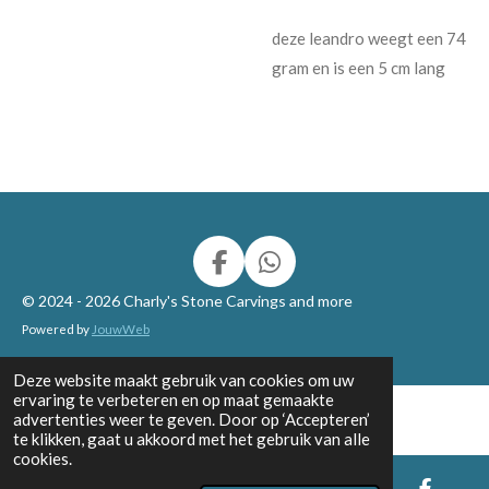
deze leandro weegt een 74
gram en is een 5 cm lang
F
W
a
h
© 2024 - 2026 Charly's Stone Carvings and more
c
a
Powered by
JouwWeb
e
t
b
s
Deze website maakt gebruik van cookies om uw
o
A
ervaring te verbeteren en op maat gemaakte
o
p
advertenties weer te geven. Door op ‘Accepteren’
k
p
te klikken, gaat u akkoord met het gebruik van alle
cookies.