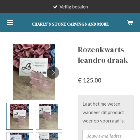
Veilig betalen
Ga
direct
naar
CHARLY'S STONE CARVINGS AND MORE
de
hoofdinhoud
Rozenkwarts
leandro draak
€ 125,00
Laat het me weten
wanneer dit product
weer op voorraad is.