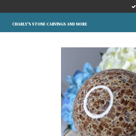
Ga
direct
naar
CHARLY'S STONE CARVINGS AND MORE
de
hoofdinhoud