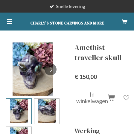
Snelle levering
Ga
direct
naar
CHARLY'S STONE CARVINGS AND MORE
de
hoofdinhoud
Amethist
traveller skull
€ 150,00
In
winkelwagen
Werking