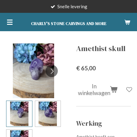
Snelle levering
Ga
direct
naar
CHARLY'S STONE CARVINGS AND MORE
de
hoofdinhoud
Amethist skull
€ 65,00
In
winkelwagen
Werking
Amethist heeft een