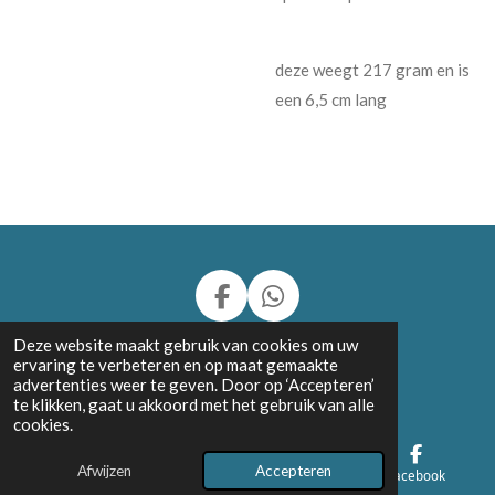
deze weegt 217 gram en is
een 6,5 cm lang
F
W
a
h
© 2024 - 2026 Charly's Stone Carvings and more
Deze website maakt gebruik van cookies om uw
c
a
ervaring te verbeteren en op maat gemaakte
Powered by
JouwWeb
e
t
advertenties weer te geven. Door op ‘Accepteren’
b
s
te klikken, gaat u akkoord met het gebruik van alle
cookies.
o
A
o
p
Afwijzen
Accepteren
k
p
E-mailadres
Telefoonnummer
Facebook