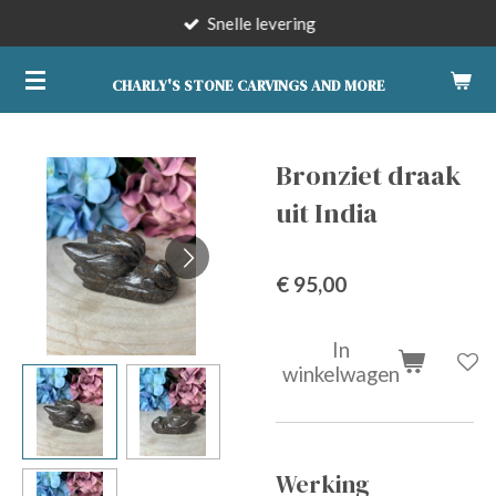
Snelle levering
Ga
direct
naar
CHARLY'S STONE CARVINGS AND MORE
de
hoofdinhoud
Bronziet draak
uit India
€ 95,00
In
winkelwagen
Werking