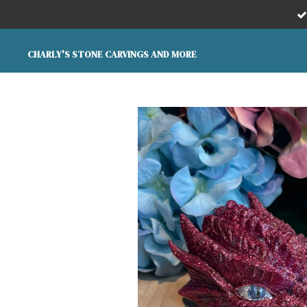
Ga
direct
naar
CHARLY'S STONE CARVINGS AND MORE
de
hoofdinhoud