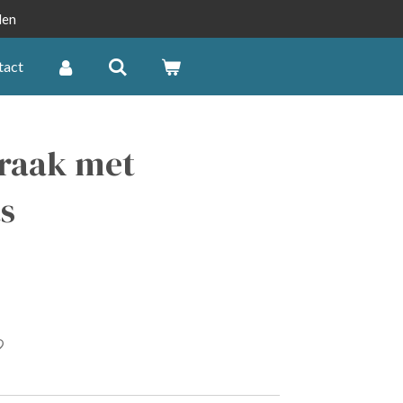
len
tact
draak met
s