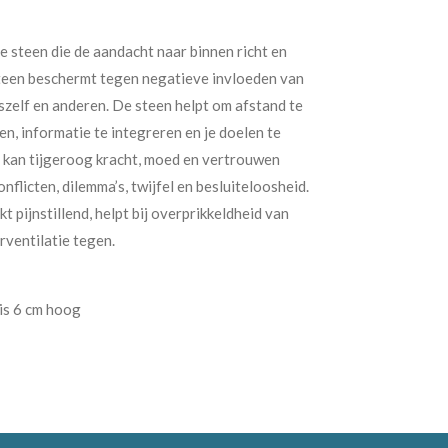
 steen die de aandacht naar binnen richt en
steen beschermt tegen negatieve invloeden van
nszelf en anderen. De steen helpt om afstand te
n, informatie te integreren en je doelen te
es kan tijgeroog kracht, moed en vertrouwen
nflicten, dilemma’s, twijfel en besluiteloosheid.
t pijnstillend, helpt bij overprikkeldheid van
rventilatie tegen.
is 6 cm hoog