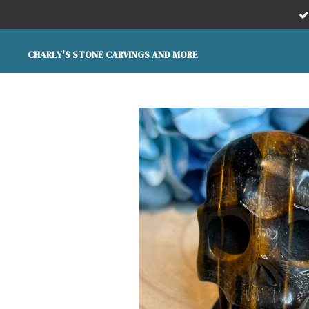
Ga
direct
naar
CHARLY'S STONE CARVINGS AND MORE
de
hoofdinhoud