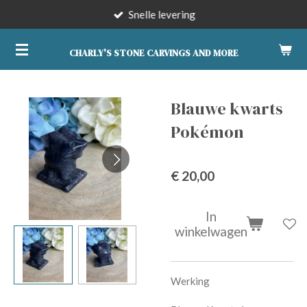
Snelle levering
Ga
direct
naar
CHARLY'S STONE CARVINGS AND MORE
de
hoofdinhoud
Blauwe kwarts
Pokémon
€ 20,00
In
winkelwagen
Werking