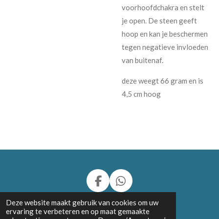
voorhoofdchakra en stelt
je open. De steen geeft
hoop en kan je beschermen
tegen negatieve invloeden
van buitenaf.
deze weegt 66 gram en is
4,5 cm hoog
F
W
a
h
© 2024 - 2026 Charly's Stone Carvings and more
Deze website maakt gebruik van cookies om uw
c
a
ervaring te verbeteren en op maat gemaakte
Powered by
JouwWeb
e
t