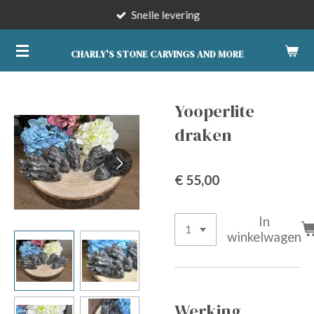
Snelle levering
Ga
direct
naar
CHARLY'S STONE CARVINGS AND MORE
de
hoofdinhoud
Yooperlite
draken
€ 55,00
In
winkelwagen
Werking