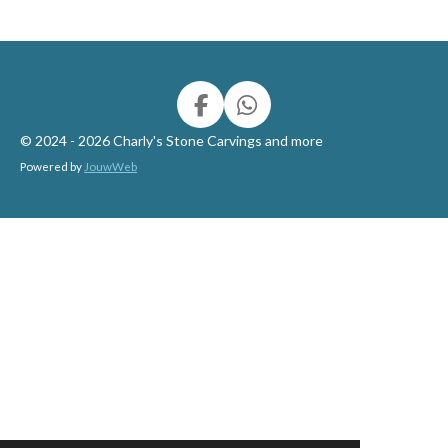
F
W
a
h
© 2024 - 2026 Charly's Stone Carvings and more
c
a
Powered by
JouwWeb
e
t
b
s
o
A
o
p
k
p