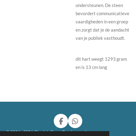
ondersteunen. De steen
bevordert communicatieve
vaardigheden in een groep
en zorgt dat je de aandacht
van je publiek vasthoudt.
dit hart weegt 1293 gram
en is 13 cm lang
F
W
a
h
© 2024 - 2026 Charly's Stone Carvings and more