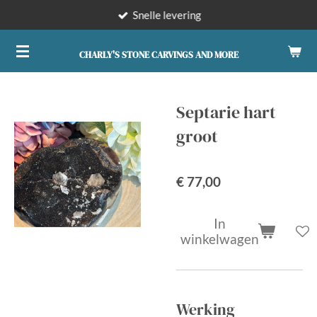
Snelle levering
Ga
direct
naar
CHARLY'S STONE CARVINGS AND MORE
de
hoofdinhoud
Septarie hart
groot
€ 77,00
In
winkelwagen
Werking