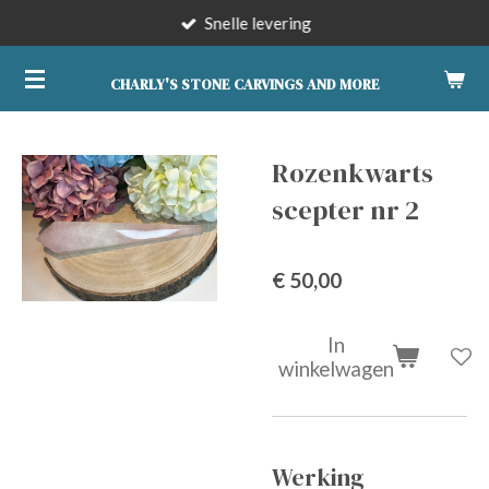
Snelle levering
Ga
direct
naar
CHARLY'S STONE CARVINGS AND MORE
de
hoofdinhoud
Rozenkwarts
scepter nr 2
€ 50,00
In
winkelwagen
Werking