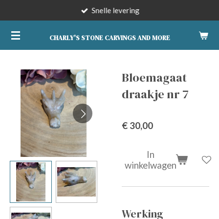
Snelle levering
Ga
direct
naar
CHARLY'S STONE CARVINGS AND MORE
de
hoofdinhoud
Bloemagaat
draakje nr 7
€ 30,00
In
winkelwagen
Werking