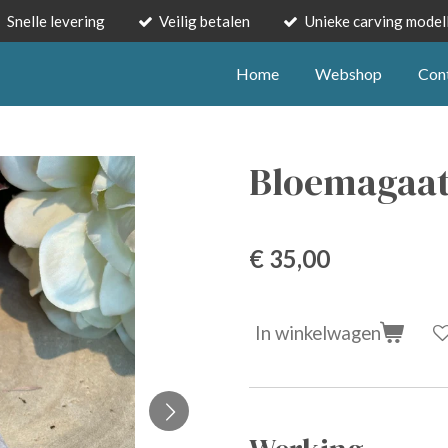
Snelle levering
Veilig betalen
Unieke carving model
Home
Webshop
Con
Bloemagaat
€ 35,00
In winkelwagen