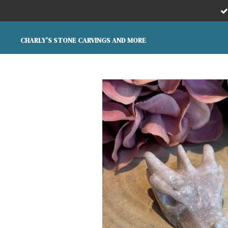
Ga
direct
naar
CHARLY'S STONE CARVINGS AND MORE
de
hoofdinhoud