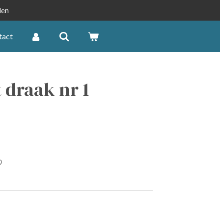
len
tact
 draak nr 1