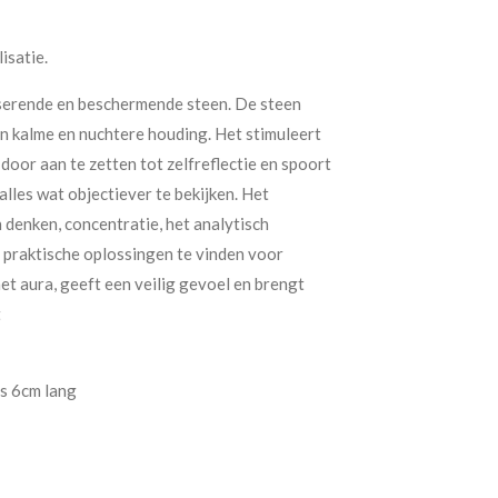
isatie.
iserende en beschermende steen. De steen
en kalme en nuchtere houding. Het stimuleert
 door aan te zetten tot zelfreflectie en spoort
lles wat objectiever te bekijken. Het
 denken, concentratie, het analytisch
praktische oplossingen te vinden voor
t aura, geeft een veilig gevoel en brengt
t
is 6cm lang