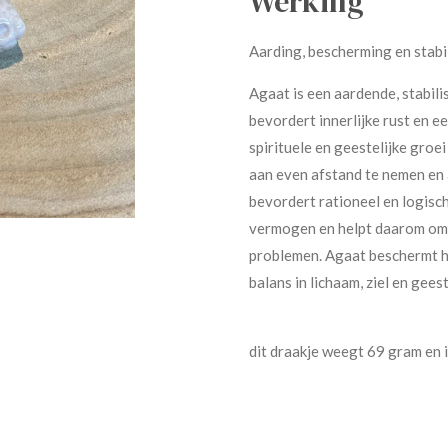
Werking
Aarding, bescherming en stabil
Agaat is een aardende, stabil
bevordert innerlijke rust en e
spirituele en geestelijke groei
aan even afstand te nemen en a
bevordert rationeel en logisch
vermogen en helpt daarom om 
problemen. Agaat beschermt he
balans in lichaam, ziel en gees
dit draakje weegt 69 gram en 