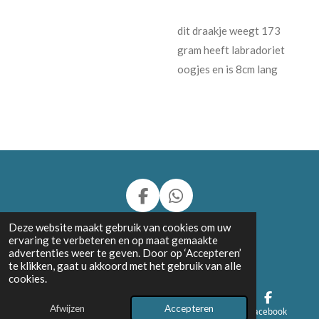
dit draakje weegt 173
gram heeft labradoriet
oogjes en is 8cm lang
F
W
a
h
© 2024 - 2026 Charly's Stone Carvings and more
Deze website maakt gebruik van cookies om uw
c
a
ervaring te verbeteren en op maat gemaakte
Powered by
JouwWeb
e
t
advertenties weer te geven. Door op ‘Accepteren’
b
s
te klikken, gaat u akkoord met het gebruik van alle
cookies.
o
A
o
p
Afwijzen
Accepteren
k
p
E-mailadres
Telefoonnummer
Facebook