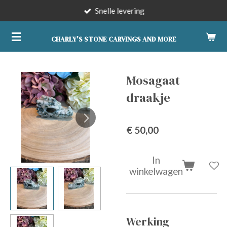
Snelle levering
Ga
direct
naar
CHARLY'S STONE CARVINGS AND MORE
de
hoofdinhoud
Mosagaat
draakje
€ 50,00
In
winkelwagen
Werking